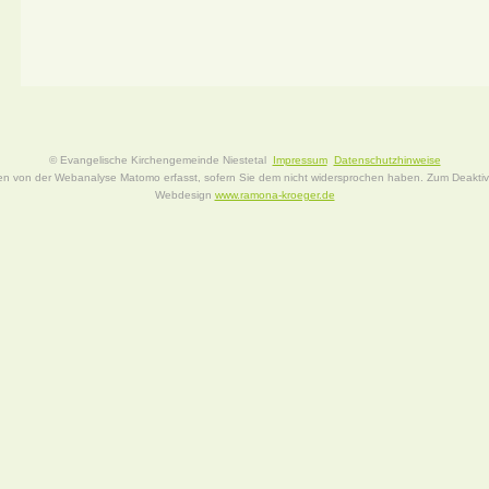
© Evangelische Kirchengemeinde Niestetal
Impressum
Datenschutzhinweise
n von der Webanalyse Matomo erfasst, sofern Sie dem nicht widersprochen haben. Zum Deaktivie
Webdesign
www.ramona-kroeger.de