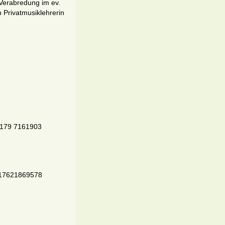
 Verabredung im ev.
Privatmusiklehrerin
 0179 7161903
. 017621869578